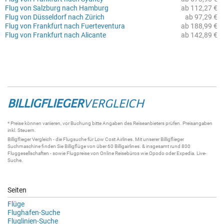
Flug von Salzburg nach Hamburg
ab 112,27 €
Flug von Düsseldorf nach Zürich
ab 97,29 €
Flug von Frankfurt nach Fuerteventura
ab 188,99 €
Flug von Frankfurt nach Alicante
ab 142,89 €
BILLIGFLIEGER
VERGLEICH
* Preise können variieren, vor Buchung bitte Angaben des Reiseanbieters prüfen. Preisangaben
inkl. Steuern.
Billigflieger
Vergleich - die
Flugsuche
für Low Cost Airlines. Mit unserer
Billigflieger
Suchmaschine
finden Sie
Billigflüge
von über 60
Billigairlines
. & insgesamt rund 800
Fluggesellschaften - sowie Flugpreise von Online Reisebüros wie Opodo oder Expedia.
Live-
Suche
.
Seiten
Flüge
Flughafen-Suche
Fluglinien-Suche