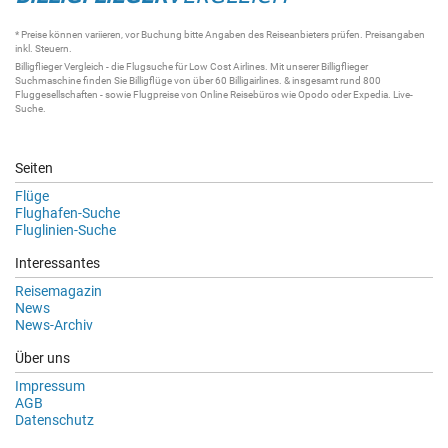
* Preise können variieren, vor Buchung bitte Angaben des Reiseanbieters prüfen. Preisangaben
inkl. Steuern.
Billigflieger
Vergleich - die
Flugsuche
für Low Cost Airlines. Mit unserer
Billigflieger
Suchmaschine
finden Sie
Billigflüge
von über 60
Billigairlines
. & insgesamt rund 800
Fluggesellschaften - sowie Flugpreise von Online Reisebüros wie Opodo oder Expedia.
Live-
Suche
.
Seiten
Flüge
Flughafen-Suche
Fluglinien-Suche
Interessantes
Reisemagazin
News
News-Archiv
Über uns
Impressum
AGB
Datenschutz