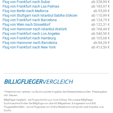
Flug von Frankfurt nach Dubai
ab 328,99 €
Flug von Frankfurt nach Las Palmas
ab 183,97 €
Flug von Berlin nach Mallorca
ab 55,09 €
Flug von Stuttgart nach Istanbul Sabiha Gökcen
ab 110,99 €
Flug von Frankfurt nach Barcelona
ab 124,75 €
Flug von Wien nach Düsseldorf
ab 122,31 €
Flug von Hannover nach Istanbul Atatürk
ab 168,44 €
Flug von Frankfurt nach Los Angeles
ab 540,50 €
Flug von Frankfurt nach Hamburg
ab 105,68 €
Flug von Hannover nach Barcelona
ab 84,26 €
Flug von Frankfurt nach New York
ab 413,56 €
BILLIGFLIEGER
VERGLEICH
* Preise können variieren, vor Buchung bitte Angaben des Reiseanbieters prüfen. Preisangaben
inkl. Steuern.
Billigflieger
Vergleich - die
Flugsuche
für Low Cost Airlines. Mit unserer
Billigflieger
Suchmaschine
finden Sie
Billigflüge
von über 60
Billigairlines
. & insgesamt rund 800
Fluggesellschaften - sowie Flugpreise von Online Reisebüros wie Opodo oder Expedia.
Live-
Suche
.