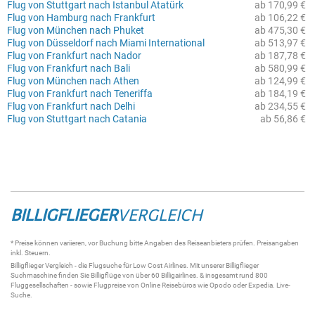
Flug von Stuttgart nach Istanbul Atatürk
ab 170,99 €
Flug von Hamburg nach Frankfurt
ab 106,22 €
Flug von München nach Phuket
ab 475,30 €
Flug von Düsseldorf nach Miami International
ab 513,97 €
Flug von Frankfurt nach Nador
ab 187,78 €
Flug von Frankfurt nach Bali
ab 580,99 €
Flug von München nach Athen
ab 124,99 €
Flug von Frankfurt nach Teneriffa
ab 184,19 €
Flug von Frankfurt nach Delhi
ab 234,55 €
Flug von Stuttgart nach Catania
ab 56,86 €
BILLIGFLIEGER
VERGLEICH
* Preise können variieren, vor Buchung bitte Angaben des Reiseanbieters prüfen. Preisangaben
inkl. Steuern.
Billigflieger
Vergleich - die
Flugsuche
für Low Cost Airlines. Mit unserer
Billigflieger
Suchmaschine
finden Sie
Billigflüge
von über 60
Billigairlines
. & insgesamt rund 800
Fluggesellschaften - sowie Flugpreise von Online Reisebüros wie Opodo oder Expedia.
Live-
Suche
.