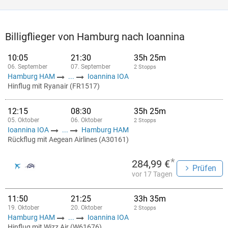
Billigflieger von Hamburg nach Ioannina
10:05
21:30
35h 25m
06. September
07. September
2 Stopps
Hamburg HAM
...
Ioannina IOA
Hinflug mit Ryanair (FR1517)
12:15
08:30
35h 25m
05. Oktober
06. Oktober
2 Stopps
Ioannina IOA
...
Hamburg HAM
Rückflug mit Aegean Airlines (A30161)
*
284,99 €
Prüfen
vor 17 Tagen
11:50
21:25
33h 35m
19. Oktober
20. Oktober
2 Stopps
Hamburg HAM
...
Ioannina IOA
Hinflug mit Wizz Air (W61676)