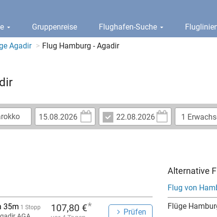
ge
Gruppenreise
Flughafen-Suche
Fluglini
ge Agadir
Flug Hamburg - Agadir
dir
Alternative
Flug von Ham
*
Flüge Hambur
h 35m
107,80 €
1 Stopp
Prüfen
gadir AGA