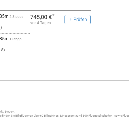
)
*
 35m
745,00 €
2 Stopps
Prüfen
vor 4 Tagen
3)
 35m
1 Stopp
18)
nkl. Steuern.
ne
finden Sie
Billigflüge
von über 60
Billigairlines
. & insgesamt rund 800 Fluggesellschaften - sowie Flu