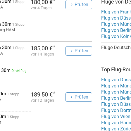
*
h 30m
180,00 €
Flüge von De
1 Stopp
Prüfen
GA
vor 4 Tagen
Flug von Frank
Flug von Düss
h 30m
Flug von Münc
1 Stopp
urg HAM
Flug von Berli
Flug von Köln
*
h 30m
185,00 €
Flüge Deutsch
1 Stopp
Prüfen
GA
vor 14 Tagen
Top Flug-Ro
 30m
Direktflug
Flug von Düss
Flug von Mün
*
 0m
189,50 €
1 Stopp
Prüfen
Flug von Berli
A
vor 12 Tagen
Flug von Düss
Flug von Dort
 0m
Flug von Wie
1 Stopp
M
Flug von Hann
Flug von Züri