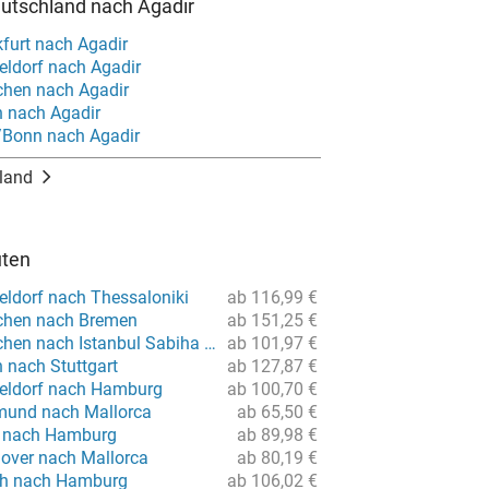
utschland nach Agadir
furt nach Agadir
eldorf nach Agadir
hen nach Agadir
n nach Agadir
/Bonn nach Agadir
land
uten
eldorf nach Thessaloniki
ab 116,99 €
chen nach Bremen
ab 151,25 €
Flug von München nach Istanbul Sabiha Gökcen
ab 101,97 €
n nach Stuttgart
ab 127,87 €
eldorf nach Hamburg
ab 100,70 €
mund nach Mallorca
ab 65,50 €
n nach Hamburg
ab 89,98 €
over nach Mallorca
ab 80,19 €
ch nach Hamburg
ab 106,02 €