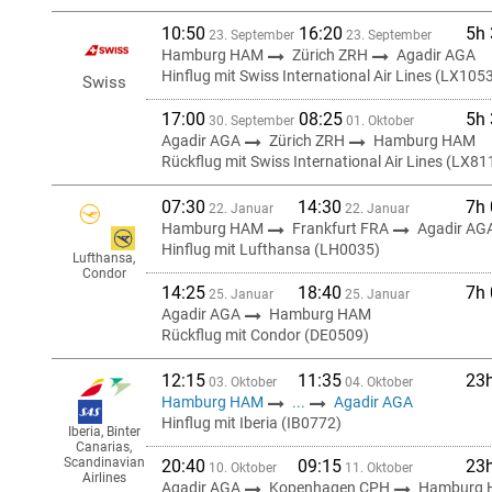
10:50
16:20
5h
23. September
23. September
Hamburg HAM
Zürich ZRH
Agadir AGA
Hinflug mit Swiss International Air Lines (LX105
Swiss
17:00
08:25
5h
30. September
01. Oktober
Agadir AGA
Zürich ZRH
Hamburg HAM
Rückflug mit Swiss International Air Lines (LX81
07:30
14:30
7h
22. Januar
22. Januar
Hamburg HAM
Frankfurt FRA
Agadir AG
Hinflug mit Lufthansa (LH0035)
Lufthansa,
Condor
14:25
18:40
7h
25. Januar
25. Januar
Agadir AGA
Hamburg HAM
Rückflug mit Condor (DE0509)
12:15
11:35
23
03. Oktober
04. Oktober
Hamburg HAM
...
Agadir AGA
Hinflug mit Iberia (IB0772)
Iberia, Binter
Canarias,
Scandinavian
20:40
09:15
23
10. Oktober
11. Oktober
Airlines
Agadir AGA
Kopenhagen CPH
Hamburg