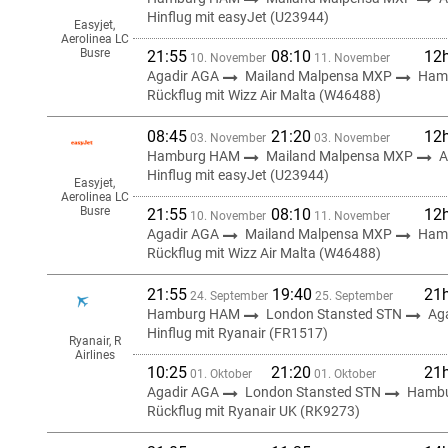
Hinflug mit easyJet (U23944)
Easyjet,
Aerolinea LC
Busre
21:55
08:10
12
10. November
11. November
Agadir AGA
Mailand Malpensa MXP
Ham
Rückflug mit Wizz Air Malta (W46488)
08:45
21:20
12
03. November
03. November
Hamburg HAM
Mailand Malpensa MXP
A
Hinflug mit easyJet (U23944)
Easyjet,
Aerolinea LC
Busre
21:55
08:10
12
10. November
11. November
Agadir AGA
Mailand Malpensa MXP
Ham
Rückflug mit Wizz Air Malta (W46488)
21:55
19:40
21
24. September
25. September
Hamburg HAM
London Stansted STN
Ag
Hinflug mit Ryanair (FR1517)
Ryanair, R
Airlines
10:25
21:20
21
01. Oktober
01. Oktober
Agadir AGA
London Stansted STN
Hamb
Rückflug mit Ryanair UK (RK9273)