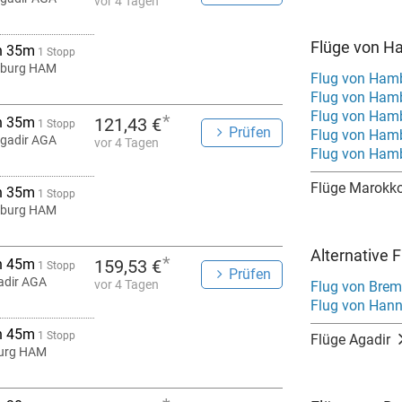
vor 4 Tagen
Flüge von H
h 35m
1 Stopp
burg HAM
Flug von Ham
Flug von Ham
Flug von Ham
*
h 35m
121,43 €
1 Stopp
Prüfen
Flug von Ham
gadir AGA
vor 4 Tagen
Flug von Ham
Flüge Marokk
h 35m
1 Stopp
burg HAM
Alternative 
*
h 45m
159,53 €
1 Stopp
Prüfen
adir AGA
vor 4 Tagen
Flug von Brem
Flug von Hann
h 45m
1 Stopp
Flüge Agadir
urg HAM