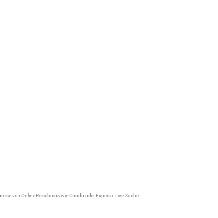
gpreise von Online Reisebüros wie Opodo oder Expedia.
Live-Suche
.