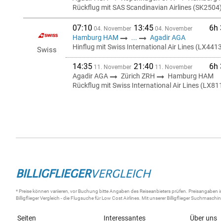
Rückflug mit SAS Scandinavian Airlines (SK2504
07:10
13:45
6h
04. November
04. November
Hamburg HAM
...
Agadir AGA
Hinflug mit Swiss International Air Lines (LX441
Swiss
14:35
21:40
6h
11. November
11. November
Agadir AGA
Zürich ZRH
Hamburg HAM
Rückflug mit Swiss International Air Lines (LX81
BILLIGFLIEGER
VERGLEICH
* Preise können variieren, vor Buchung bitte Angaben des Reiseanbieters prüfen. Preisangaben i
Billigflieger
Vergleich - die
Flugsuche
für Low Cost Airlines. Mit unserer
Billigflieger Suchmaschi
Seiten
Interessantes
Über uns