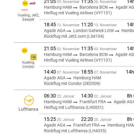
21:05
11:35
14
05. November
06. November
Hamburg HAM
Barcelona BCN
Agadir A
Hinflug mit Vueling Airlines (VY1131)
Vueling, Jet2,
Easyjet
18:45
11:20
14
12. November
13. November
Agadir AGA
London Gatwick LGW
Hamb
Rückflug mit Jet2.com (LS4104)
21:05
11:35
14
02. November
03. November
Hamburg HAM
Barcelona BCN
Agadir A
Hinflug mit Vueling Airlines (VY1131)
Vueling,
Condor
14:40
18:55
14h
07. November
07. November
Agadir AGA
Hamburg HAM
Rückflug mit Condor (DE0509)
06:30
14:30
8h
22. Januar
22. Januar
Hamburg HAM
Frankfurt FRA
Agadir AG
Hinflug mit Lufthansa (LH0031)
Lufthansa
15:25
22:20
8h
25. Januar
25. Januar
Agadir AGA
Frankfurt FRA
Hamburg HA
Rückflug mit Lufthansa (LH4355)