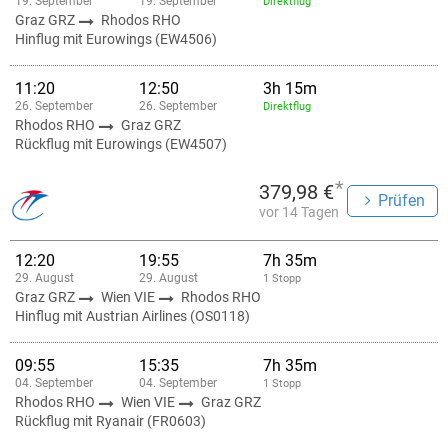
19. September
19. September
Direktflug
Graz GRZ
Rhodos RHO
Hinflug mit Eurowings (EW4506)
11:20
12:50
3h 15m
26. September
26. September
Direktflug
Rhodos RHO
Graz GRZ
Rückflug mit Eurowings (EW4507)
*
379,98 €
Prüfen
vor 14 Tagen
12:20
19:55
7h 35m
29. August
29. August
1 Stopp
Graz GRZ
Wien VIE
Rhodos RHO
Hinflug mit Austrian Airlines (OS0118)
09:55
15:35
7h 35m
04. September
04. September
1 Stopp
Rhodos RHO
Wien VIE
Graz GRZ
Rückflug mit Ryanair (FR0603)