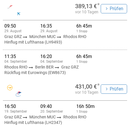
*
389,13 €
Prüfen
vor 10 Tagen
09:50
16:35
6h 45m
29. August
29. August
1 Stopp
Graz GRZ
München MUC
Rhodos RHO
Hinflug mit Lufthansa (LH9493)
11:35
16:20
6h 45m
04. September
04. September
1 Stopp
Rhodos RHO
Berlin BER
Graz GRZ
Rückflug mit Eurowings (EW8673)
*
431,00 €
Prüfen
vor 10 Tagen
16:50
09:40
16h 50m
19. September
20. September
1 Stopp
Graz GRZ
München MUC
Rhodos RHO
Hinflug mit Lufthansa (LH2347)