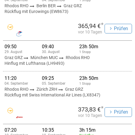
04. September
04. September
1 Stopp
Rhodos RHO
Berlin BER
Graz GRZ
Rückflug mit Eurowings (EW8673)
*
365,94 €
Prüfen
vor 10 Tagen
09:50
09:40
23h 50m
29. August
30. August
1 Stopp
Graz GRZ
München MUC
Rhodos RHO
Hinflug mit Lufthansa (LH9493)
11:20
09:25
23h 50m
04. September
05. September
1 Stopp
Rhodos RHO
Zürich ZRH
Graz GRZ
Rückflug mit Swiss International Air Lines (LX8347)
*
373,83 €
Prüfen
vor 10 Tagen
07:20
10:35
3h 15m