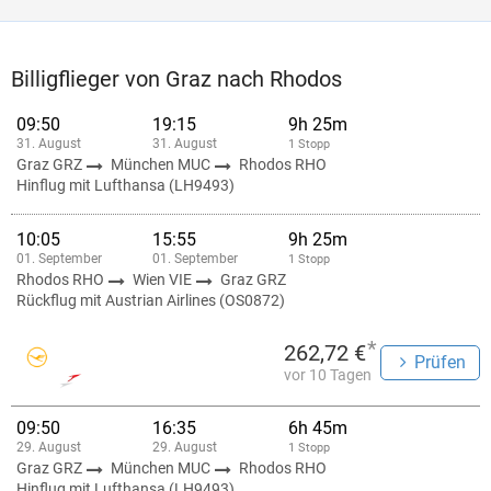
Billigflieger von Graz nach Rhodos
09:50
19:15
9h 25m
31. August
31. August
1 Stopp
Graz GRZ
München MUC
Rhodos RHO
Hinflug mit Lufthansa (LH9493)
10:05
15:55
9h 25m
01. September
01. September
1 Stopp
Rhodos RHO
Wien VIE
Graz GRZ
Rückflug mit Austrian Airlines (OS0872)
*
262,72 €
Prüfen
vor 10 Tagen
09:50
16:35
6h 45m
29. August
29. August
1 Stopp
Graz GRZ
München MUC
Rhodos RHO
Hinflug mit Lufthansa (LH9493)