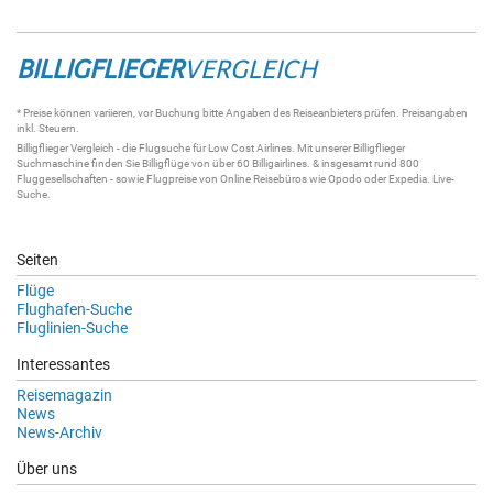
BILLIGFLIEGER
VERGLEICH
* Preise können variieren, vor Buchung bitte Angaben des Reiseanbieters prüfen. Preisangaben
inkl. Steuern.
Billigflieger
Vergleich - die
Flugsuche
für Low Cost Airlines. Mit unserer
Billigflieger
Suchmaschine
finden Sie
Billigflüge
von über 60
Billigairlines
. & insgesamt rund 800
Fluggesellschaften - sowie Flugpreise von Online Reisebüros wie Opodo oder Expedia.
Live-
Suche
.
Seiten
Flüge
Flughafen-Suche
Fluglinien-Suche
Interessantes
Reisemagazin
News
News-Archiv
Über uns