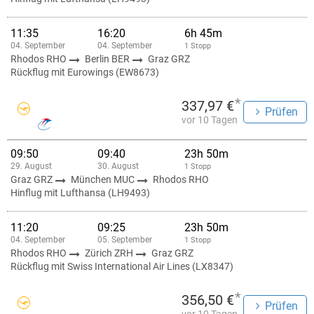
11:35
16:20
6h 45m
04. September
04. September
1 Stopp
Rhodos RHO
Berlin BER
Graz GRZ
Rückflug mit Eurowings (EW8673)
*
337,97 €
Prüfen
vor 10 Tagen
09:50
09:40
23h 50m
29. August
30. August
1 Stopp
Graz GRZ
München MUC
Rhodos RHO
Hinflug mit Lufthansa (LH9493)
11:20
09:25
23h 50m
04. September
05. September
1 Stopp
Rhodos RHO
Zürich ZRH
Graz GRZ
Rückflug mit Swiss International Air Lines (LX8347)
*
356,50 €
Prüfen