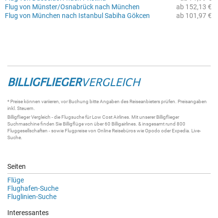
Flug von Münster/Osnabrück nach München
ab 152,13 €
Flug von München nach Istanbul Sabiha Gökcen
ab 101,97 €
BILLIGFLIEGER
VERGLEICH
* Preise können variieren, vor Buchung bitte Angaben des Reiseanbieters prüfen. Preisangaben
inkl. Steuern.
Billigflieger
Vergleich - die
Flugsuche
für Low Cost Airlines. Mit unserer
Billigflieger
Suchmaschine
finden Sie
Billigflüge
von über 60
Billigairlines
. & insgesamt rund 800
Fluggesellschaften - sowie Flugpreise von Online Reisebüros wie Opodo oder Expedia.
Live-
Suche
.
Seiten
Flüge
Flughafen-Suche
Fluglinien-Suche
Interessantes