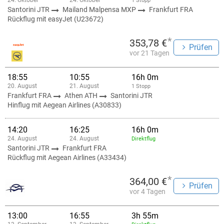
24. Oktober
24. Oktober
1 Stopp
Santorini JTR
Mailand Malpensa MXP
Frankfurt FRA
Rückflug mit easyJet (U23672)
*
353,78 €
Prüfen
vor 21 Tagen
18:55
10:55
16h 0m
20. August
21. August
1 Stopp
Frankfurt FRA
Athen ATH
Santorini JTR
Hinflug mit Aegean Airlines (A30833)
14:20
16:25
16h 0m
24. August
24. August
Direktflug
Santorini JTR
Frankfurt FRA
Rückflug mit Aegean Airlines (A33434)
*
364,00 €
Prüfen
vor 4 Tagen
13:00
16:55
3h 55m