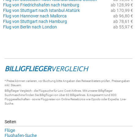
Flug von Friedrichshafen nach Hamburg
ab 128,99 €
Flug von Stuttgart nach Istanbul Atatürk
ab 170,99 €
Flug von Hannover nach Mallorca
ab 96,80 €
Flug von Stuttgart nach Hamburg
ab 78,61 €
Flug von Berlin nach London
ab 55,97 €
BILLIGFLIEGER
VERGLEICH
* Preise können variieren, vor Buchung bitte Angaben des Reiseanbieters prüfen. Preisangaben
inkl. Steuern.
Billigflieger
Vergleich - die
Flugsuche
für Low Cost Airlines. Mit unserer
Billigflieger
Suchmaschine
finden Sie
Billigflüge
von über 60
Billigairlines
. & insgesamt rund 800
Fluggesellschaften - sowie Flugpreise von Online Reisebüros wie Opodo oder Expedia.
Live-
Suche
.
Seiten
Flüge
Flughafen-Suche