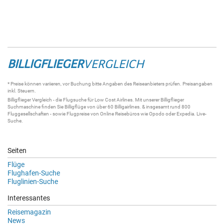
BILLIGFLIEGER
VERGLEICH
* Preise können variieren, vor Buchung bitte Angaben des Reiseanbieters prüfen. Preisangaben
inkl. Steuern.
Billigflieger
Vergleich - die
Flugsuche
für Low Cost Airlines. Mit unserer
Billigflieger
Suchmaschine
finden Sie
Billigflüge
von über 60
Billigairlines
. & insgesamt rund 800
Fluggesellschaften - sowie Flugpreise von Online Reisebüros wie Opodo oder Expedia.
Live-
Suche
.
Seiten
Flüge
Flughafen-Suche
Fluglinien-Suche
Interessantes
Reisemagazin
News