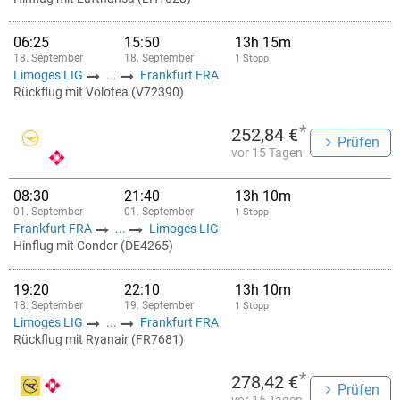
06:25
15:50
13h 15m
18. September
18. September
1 Stopp
Limoges LIG
...
Frankfurt FRA
Rückflug mit Volotea (V72390)
*
252,84 €
Prüfen
vor 15 Tagen
08:30
21:40
13h 10m
01. September
01. September
1 Stopp
Frankfurt FRA
...
Limoges LIG
Hinflug mit Condor (DE4265)
19:20
22:10
13h 10m
18. September
19. September
1 Stopp
Limoges LIG
...
Frankfurt FRA
Rückflug mit Ryanair (FR7681)
*
278,42 €
Prüfen