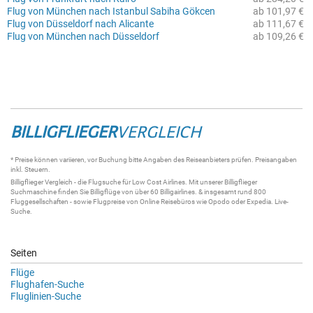
Flug von München nach Istanbul Sabiha Gökcen
ab 101,97 €
Flug von Düsseldorf nach Alicante
ab 111,67 €
Flug von München nach Düsseldorf
ab 109,26 €
BILLIGFLIEGER
VERGLEICH
* Preise können variieren, vor Buchung bitte Angaben des Reiseanbieters prüfen. Preisangaben
inkl. Steuern.
Billigflieger
Vergleich - die
Flugsuche
für Low Cost Airlines. Mit unserer
Billigflieger
Suchmaschine
finden Sie
Billigflüge
von über 60
Billigairlines
. & insgesamt rund 800
Fluggesellschaften - sowie Flugpreise von Online Reisebüros wie Opodo oder Expedia.
Live-
Suche
.
Seiten
Flüge
Flughafen-Suche
Fluglinien-Suche