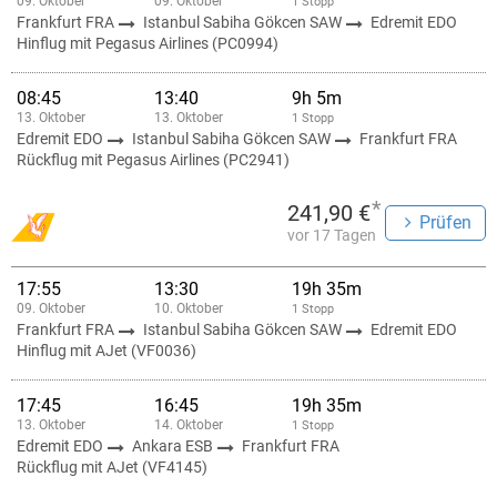
09. Oktober
09. Oktober
1 Stopp
Frankfurt FRA
Istanbul Sabiha Gökcen SAW
Edremit EDO
Hinflug mit Pegasus Airlines (PC0994)
08:45
13:40
9h 5m
13. Oktober
13. Oktober
1 Stopp
Edremit EDO
Istanbul Sabiha Gökcen SAW
Frankfurt FRA
Rückflug mit Pegasus Airlines (PC2941)
*
241,90 €
Prüfen
vor 17 Tagen
17:55
13:30
19h 35m
09. Oktober
10. Oktober
1 Stopp
Frankfurt FRA
Istanbul Sabiha Gökcen SAW
Edremit EDO
Hinflug mit AJet (VF0036)
17:45
16:45
19h 35m
13. Oktober
14. Oktober
1 Stopp
Edremit EDO
Ankara ESB
Frankfurt FRA
Rückflug mit AJet (VF4145)