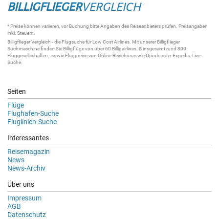
BILLIGFLIEGER
VERGLEICH
* Preise können variieren, vor Buchung bitte Angaben des Reiseanbieters prüfen. Preisangaben
inkl. Steuern.
Billigflieger
Vergleich - die
Flugsuche
für Low Cost Airlines. Mit unserer
Billigflieger
Suchmaschine
finden Sie
Billigflüge
von über 60
Billigairlines
. & insgesamt rund 800
Fluggesellschaften - sowie Flugpreise von Online Reisebüros wie Opodo oder Expedia.
Live-
Suche
.
Seiten
Flüge
Flughafen-Suche
Fluglinien-Suche
Interessantes
Reisemagazin
News
News-Archiv
Über uns
Impressum
AGB
Datenschutz