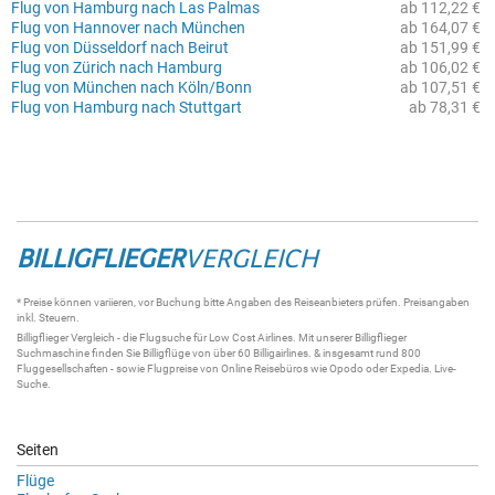
Flug von Hamburg nach Las Palmas
ab 112,22 €
Flug von Hannover nach München
ab 164,07 €
Flug von Düsseldorf nach Beirut
ab 151,99 €
Flug von Zürich nach Hamburg
ab 106,02 €
Flug von München nach Köln/Bonn
ab 107,51 €
Flug von Hamburg nach Stuttgart
ab 78,31 €
BILLIGFLIEGER
VERGLEICH
* Preise können variieren, vor Buchung bitte Angaben des Reiseanbieters prüfen. Preisangaben
inkl. Steuern.
Billigflieger
Vergleich - die
Flugsuche
für Low Cost Airlines. Mit unserer
Billigflieger
Suchmaschine
finden Sie
Billigflüge
von über 60
Billigairlines
. & insgesamt rund 800
Fluggesellschaften - sowie Flugpreise von Online Reisebüros wie Opodo oder Expedia.
Live-
Suche
.
Seiten
Flüge