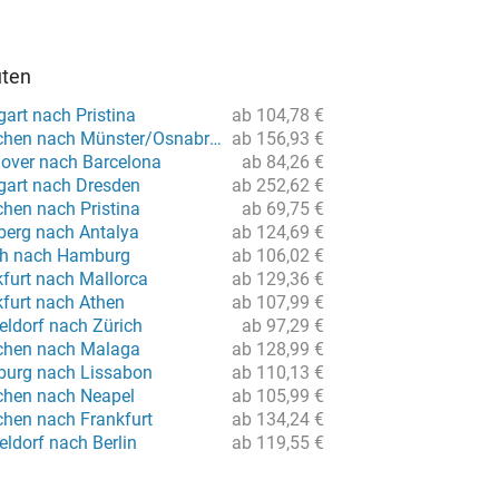
uten
gart nach Pristina
ab 104,78 €
Flug von München nach Münster/Osnabrück
ab 156,93 €
over nach Barcelona
ab 84,26 €
tgart nach Dresden
ab 252,62 €
hen nach Pristina
ab 69,75 €
berg nach Antalya
ab 124,69 €
ch nach Hamburg
ab 106,02 €
kfurt nach Mallorca
ab 129,36 €
kfurt nach Athen
ab 107,99 €
eldorf nach Zürich
ab 97,29 €
chen nach Malaga
ab 128,99 €
burg nach Lissabon
ab 110,13 €
chen nach Neapel
ab 105,99 €
hen nach Frankfurt
ab 134,24 €
ldorf nach Berlin
ab 119,55 €