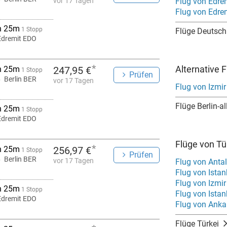
vor 17 Tagen
Flug von Edre
Flug von Edre
h 25m
1 Stopp
Flüge Deutsch
Edremit EDO
*
Alternative F
h 25m
247,95 €
1 Stopp
Prüfen
Berlin BER
vor 17 Tagen
Flug von Izmir
Flüge Berlin-al
h 25m
1 Stopp
Edremit EDO
Flüge von Tür
*
h 25m
256,97 €
1 Stopp
Prüfen
Berlin BER
vor 17 Tagen
Flug von Antal
Flug von Istan
Flug von Izmir
h 25m
1 Stopp
Flug von Ista
Edremit EDO
Flug von Anka
Flüge Türkei