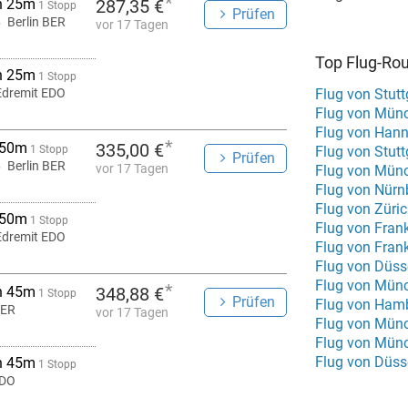
*
h 25m
287,35 €
1 Stopp
Prüfen
Berlin BER
vor 17 Tagen
Top Flug-Ro
h 25m
1 Stopp
Edremit EDO
Flug von Stutt
Flug von Hann
*
 50m
335,00 €
1 Stopp
Flug von Stut
Prüfen
Berlin BER
vor 17 Tagen
Flug von Münc
Flug von Nürn
Flug von Züri
 50m
1 Stopp
Flug von Fran
Edremit EDO
Flug von Fran
Flug von Düss
Flug von Mün
*
h 45m
348,88 €
1 Stopp
Prüfen
Flug von Ham
BER
vor 17 Tagen
Flug von Mün
Flug von Münc
Flug von Düsse
h 45m
1 Stopp
EDO