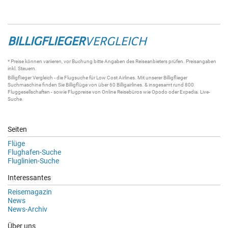
BILLIGFLIEGER
VERGLEICH
* Preise können variieren, vor Buchung bitte Angaben des Reiseanbieters prüfen. Preisangaben
inkl. Steuern.
Billigflieger
Vergleich - die
Flugsuche
für Low Cost Airlines. Mit unserer
Billigflieger
Suchmaschine
finden Sie
Billigflüge
von über 60
Billigairlines
. & insgesamt rund 800
Fluggesellschaften - sowie Flugpreise von Online Reisebüros wie Opodo oder Expedia.
Live-
Suche
.
Seiten
Flüge
Flughafen-Suche
Fluglinien-Suche
Interessantes
Reisemagazin
News
News-Archiv
Über uns