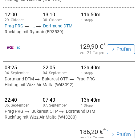
12:00
13:10
11h 50m
29. Oktober
30. Oktober
1 Stopp
Prag PRG
...
Dortmund DTM
Rückflug mit Ryanair (FR3539)
*
129,90 €
Prüfen
vor 21 Tagen
08:25
22:05
13h 40m
04. September
04. September
1 Stopp
Dortmund DTM
Bukarest OTP
Prag PRG
Hinflug mit Wizz Air Malta (W43092)
22:40
07:40
13h 40m
06. September
07. September
1 Stopp
Prag PRG
Bukarest OTP
Dortmund DTM
Rückflug mit Wizz Air Malta (W43280)
*
186,20 €
Prüfen