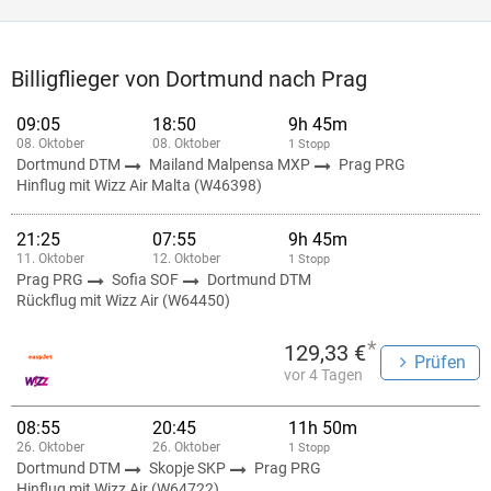
Billigflieger von Dortmund nach Prag
09:05
18:50
9h 45m
08. Oktober
08. Oktober
1 Stopp
Dortmund DTM
Mailand Malpensa MXP
Prag PRG
Hinflug mit Wizz Air Malta (W46398)
21:25
07:55
9h 45m
11. Oktober
12. Oktober
1 Stopp
Prag PRG
Sofia SOF
Dortmund DTM
Rückflug mit Wizz Air (W64450)
*
129,33 €
Prüfen
vor 4 Tagen
08:55
20:45
11h 50m
26. Oktober
26. Oktober
1 Stopp
Dortmund DTM
Skopje SKP
Prag PRG
Hinflug mit Wizz Air (W64722)