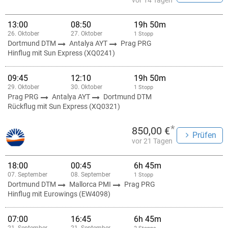
vor 14 Tagen
13:00
08:50
19h 50m
26. Oktober
27. Oktober
1 Stopp
Dortmund DTM
Antalya AYT
Prag PRG
Hinflug mit Sun Express (XQ0241)
09:45
12:10
19h 50m
29. Oktober
30. Oktober
1 Stopp
Prag PRG
Antalya AYT
Dortmund DTM
Rückflug mit Sun Express (XQ0321)
*
850,00 €
Prüfen
vor 21 Tagen
18:00
00:45
6h 45m
07. September
08. September
1 Stopp
Dortmund DTM
Mallorca PMI
Prag PRG
Hinflug mit Eurowings (EW4098)
07:00
16:45
6h 45m