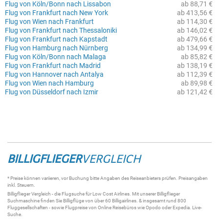
Flug von Köln/Bonn nach Lissabon
ab 88,71 €
Flug von Frankfurt nach New York
ab 413,56 €
Flug von Wien nach Frankfurt
ab 114,30 €
Flug von Frankfurt nach Thessaloniki
ab 146,02 €
Flug von Frankfurt nach Kapstadt
ab 479,66 €
Flug von Hamburg nach Nürnberg
ab 134,99 €
Flug von Köln/Bonn nach Malaga
ab 85,82 €
Flug von Frankfurt nach Madrid
ab 138,19 €
Flug von Hannover nach Antalya
ab 112,39 €
Flug von Wien nach Hamburg
ab 89,98 €
Flug von Düsseldorf nach Izmir
ab 121,42 €
BILLIGFLIEGER
VERGLEICH
* Preise können variieren, vor Buchung bitte Angaben des Reiseanbieters prüfen. Preisangaben
inkl. Steuern.
Billigflieger
Vergleich - die
Flugsuche
für Low Cost Airlines. Mit unserer
Billigflieger
Suchmaschine
finden Sie
Billigflüge
von über 60
Billigairlines
. & insgesamt rund 800
Fluggesellschaften - sowie Flugpreise von Online Reisebüros wie Opodo oder Expedia.
Live-
Suche
.