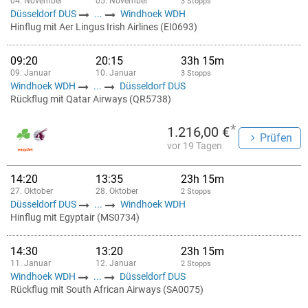
04. November
05. November
3 Stopps
Düsseldorf DUS
...
Windhoek WDH
Hinflug mit Aer Lingus Irish Airlines (EI0693)
09:20
20:15
33h 15m
09. Januar
10. Januar
3 Stopps
Windhoek WDH
...
Düsseldorf DUS
Rückflug mit Qatar Airways (QR5738)
*
1.216,00 €
Prüfen
vor 19 Tagen
14:20
13:35
23h 15m
27. Oktober
28. Oktober
2 Stopps
Düsseldorf DUS
...
Windhoek WDH
Hinflug mit Egyptair (MS0734)
14:30
13:20
23h 15m
11. Januar
12. Januar
2 Stopps
Windhoek WDH
...
Düsseldorf DUS
Rückflug mit South African Airways (SA0075)