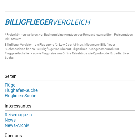
BILLIGFLIEGER
VERGLEICH
* Preise können variieren, vor Buchung bitte Angaben des Reiseanbieters prüfen. Preisangaben
inkl. Steuern.
Billigflieger
Vergleich - die
Flugsuche
für Low Cost Airlines. Mit unserer
Billigflieger
Suchmaschine
finden Sie
Billigflüge
von über 60
Billigairlines
. & insgesamt rund 800
Fluggesellschaften - sowie Flugpreise von Online Reisebüros wie Opodo oder Expedia.
Live-
Suche
.
Seiten
Flüge
Flughafen-Suche
Fluglinien-Suche
Interessantes
Reisemagazin
News
News-Archiv
Über uns