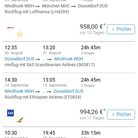
05. September
06. September
1 Stopp
Windhoek WDH
München MUC
Düsseldorf DUS
Rückflug mit Lufthansa (LH4299)
*
958,00 €
Prüfen
vor 13 Tagen
12:35
13:20
24h 45m
30. August
31. August
2 Stopps
Düsseldorf DUS
...
Windhoek WDH
Hinflug mit SAS Scandinavian Airlines (SK0817)
14:30
13:05
24h 45m
14. September
15. September
2 Stopps
Windhoek WDH
...
Düsseldorf DUS
Rückflug mit Ethiopian Airlines (ET0834)
*
994,26 €
Prüfen
vor 11 Tagen
10:30
19:45
33h 15m