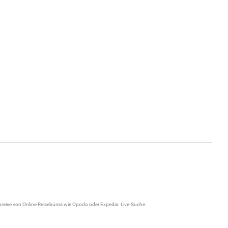
gpreise von Online Reisebüros wie Opodo oder Expedia.
Live-Suche
.