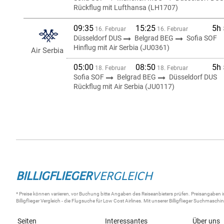
Rückflug mit Lufthansa (LH1707)
09:35
15:25
5h
16. Februar
16. Februar
Düsseldorf DUS
Belgrad BEG
Sofia SOF
Hinflug mit Air Serbia (JU0361)
Air Serbia
05:00
08:50
5h
18. Februar
18. Februar
Sofia SOF
Belgrad BEG
Düsseldorf DUS
Rückflug mit Air Serbia (JU0117)
BILLIGFLIEGER
VERGLEICH
* Preise können variieren, vor Buchung bitte Angaben des Reiseanbieters prüfen. Preisangaben i
Billigflieger
Vergleich - die
Flugsuche
für Low Cost Airlines. Mit unserer
Billigflieger Suchmaschi
Seiten
Interessantes
Über uns