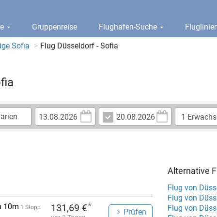
ge
Gruppenreise
Flughafen-Suche
Fluglini
üge Sofia
Flug Düsseldorf - Sofia
fia
Alternative 
Flug von Düss
Flug von Düss
*
h 10m
131,69 €
Flug von Düss
1 Stopp
Prüfen