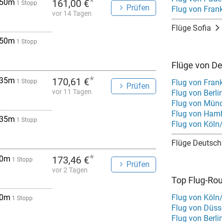
*
 50m
161,00 €
1 Stopp
Prüfen
Flug von Fran
vor 14 Tagen
Flüge Sofia
 50m
1 Stopp
Flüge von De
*
 35m
170,61 €
1 Stopp
Flug von Frank
Prüfen
vor 11 Tagen
Flug von Berli
Flug von Münc
Flug von Hamb
 35m
1 Stopp
Flug von Köln
Flüge Deutsch
*
 0m
173,46 €
1 Stopp
Prüfen
vor 2 Tagen
Top Flug-Ro
 0m
Flug von Köln
1 Stopp
Flug von Düsse
Flug von Berli