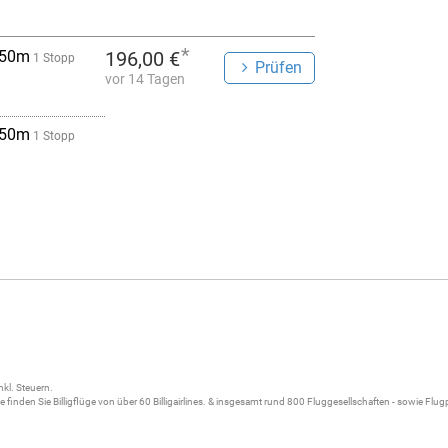
*
 50m
196,00 €
1 Stopp
Prüfen
vor 14 Tagen
 50m
1 Stopp
nkl. Steuern.
ne
finden Sie
Billigflüge
von über 60
Billigairlines
. & insgesamt rund 800 Fluggesellschaften - sowie Flu