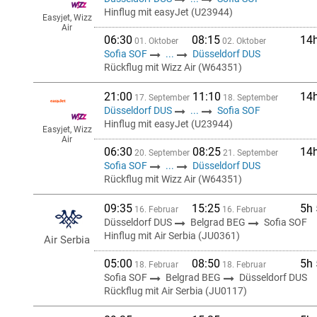
Hinflug mit easyJet (U23944)
Easyjet, Wizz
Air
06:30
08:15
14
01. Oktober
02. Oktober
Sofia SOF
...
Düsseldorf DUS
Rückflug mit Wizz Air (W64351)
21:00
11:10
14
17. September
18. September
Düsseldorf DUS
...
Sofia SOF
Hinflug mit easyJet (U23944)
Easyjet, Wizz
Air
06:30
08:25
14
20. September
21. September
Sofia SOF
...
Düsseldorf DUS
Rückflug mit Wizz Air (W64351)
09:35
15:25
5h
16. Februar
16. Februar
Düsseldorf DUS
Belgrad BEG
Sofia SOF
Hinflug mit Air Serbia (JU0361)
Air Serbia
05:00
08:50
5h
18. Februar
18. Februar
Sofia SOF
Belgrad BEG
Düsseldorf DUS
Rückflug mit Air Serbia (JU0117)