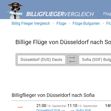
BILLIGFLIEGER
VERGLEICH
Flü
Billig Flieger Vergleich
Flüge
Flüge Bulgarien
Fl
Billige Flüge von Düsseldorf nach So
Billigflieger von Düsseldorf nach Sofia
21:00
11:10
14
18. September
19. September
Düsseldorf DUS
...
Sofia SOF