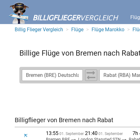
BILLIGFLIEGER
VERGLEICH
Flü
Billig Flieger Vergleich
Flüge
Flüge Marokko
Flü
Billige Flüge von Bremen nach Raba
Billigflieger von Bremen nach Rabat
13:55
21:40
7h
01. September
01. September
Bremen BRE
London Stansted STN
Raba