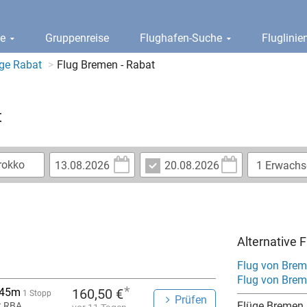
ge
Gruppenreise
Flughafen-Suche
Fluglini
ge Rabat
Flug Bremen - Rabat
t
Alternative 
Flug von Bre
Flug von Brem
*
 45m
160,50 €
1 Stopp
Prüfen
Flüge Bremen
t RBA