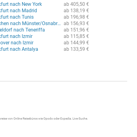
kfurt nach New York
ab 405,50 €
kfurt nach Madrid
ab 138,19 €
kfurt nach Tunis
ab 196,98 €
Flug von München nach Münster/Osnabrück
ab 156,93 €
eldorf nach Teneriffa
ab 151,96 €
furt nach Izmir
ab 115,85 €
over nach Izmir
ab 144,99 €
kfurt nach Antalya
ab 133,59 €
gpreise von Online Reisebüros wie Opodo oder Expedia.
Live-Suche
.