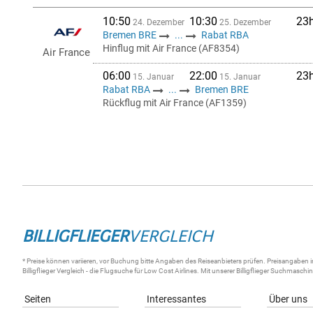
10:50
10:30
23
24. Dezember
25. Dezember
Bremen BRE
...
Rabat RBA
Hinflug mit Air France (AF8354)
Air France
06:00
22:00
23
15. Januar
15. Januar
Rabat RBA
...
Bremen BRE
Rückflug mit Air France (AF1359)
BILLIGFLIEGER
VERGLEICH
* Preise können variieren, vor Buchung bitte Angaben des Reiseanbieters prüfen. Preisangaben i
Billigflieger
Vergleich - die
Flugsuche
für Low Cost Airlines. Mit unserer
Billigflieger Suchmaschi
Seiten
Interessantes
Über uns