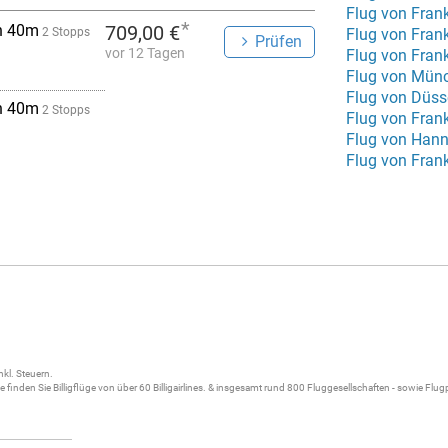
Flug von Fran
*
h 40m
709,00 €
2 Stopps
Flug von Fran
Prüfen
vor 12 Tagen
Flug von Fran
Flug von Düss
h 40m
2 Stopps
Flug von Frank
Flug von Hann
Flug von Fran
nkl. Steuern.
ne
finden Sie
Billigflüge
von über 60
Billigairlines
. & insgesamt rund 800 Fluggesellschaften - sowie Flu