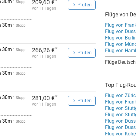
*
h 30m
209,60 €
1 Stopp
Prüfen
A
vor 11 Tagen
Flüge von D
h 30m
Flug von Fran
1 Stopp
E
Flug von Düss
Flug von Berli
Flug von Mün
*
h 30m
266,26 €
1 Stopp
Flug von Ham
Prüfen
A
vor 11 Tagen
Flüge Deutsch
h 30m
1 Stopp
E
Top Flug-Ro
Flug von Züri
*
h 30m
281,00 €
1 Stopp
Prüfen
Flug von Fran
A
vor 11 Tagen
Flug von Stutt
Flug von Stutt
h 30m
Flug von Düss
1 Stopp
E
Flug von Düsse
Flug von Köln