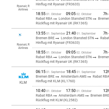
Hinflug mit Ryanair (FR3633)
Ryanair, R
Airlines
18:55
09:05
7h
01. Oktober
02. Oktober
Rabat RBA
London Stansted STN
Breme
Rückflug mit Ryanair UK (RK1365)
13:55
21:40
7h
01. September
01. September
Bremen BRE
London Stansted STN
Raba
Hinflug mit Ryanair (FR3633)
Ryanair, R
Airlines
18:55
09:05
7h
01. Oktober
02. Oktober
Rabat RBA
London Stansted STN
Breme
Rückflug mit Ryanair UK (RK1365)
06:15
18:45
12
01. September
01. September
Bremen BRE
Amsterdam AMS
Rabat RB
Hinflug mit KLM (KL1760)
KLM
10:40
17:50
12
01. Oktober
01. Oktober
Rabat RBA
Amsterdam AMS
Bremen BR
Rückflug mit KLM (KL2582)