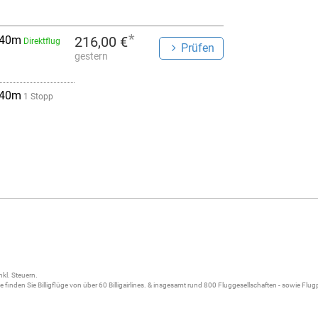
*
 40m
216,00 €
Direktflug
Prüfen
gestern
 40m
1 Stopp
nkl. Steuern.
ne
finden Sie
Billigflüge
von über 60
Billigairlines
. & insgesamt rund 800 Fluggesellschaften - sowie Flu