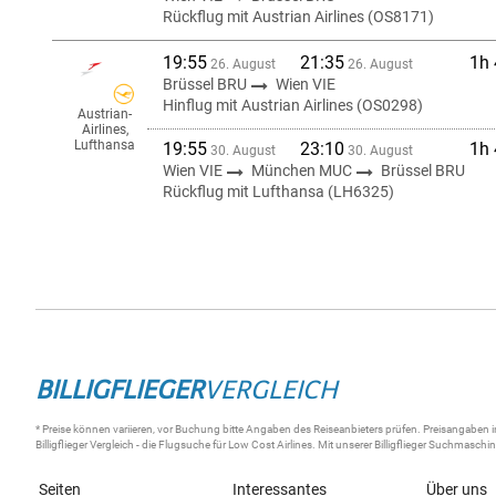
Rückflug mit Austrian Airlines (OS8171)
19:55
21:35
1h
26. August
26. August
Brüssel BRU
Wien VIE
Hinflug mit Austrian Airlines (OS0298)
Austrian-
Airlines,
Lufthansa
19:55
23:10
1h
30. August
30. August
Wien VIE
München MUC
Brüssel BRU
Rückflug mit Lufthansa (LH6325)
BILLIGFLIEGER
VERGLEICH
* Preise können variieren, vor Buchung bitte Angaben des Reiseanbieters prüfen. Preisangaben i
Billigflieger
Vergleich - die
Flugsuche
für Low Cost Airlines. Mit unserer
Billigflieger Suchmaschi
Seiten
Interessantes
Über uns