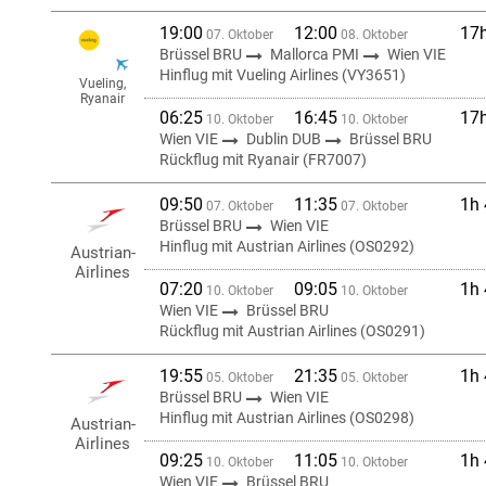
19:00
12:00
17
07. Oktober
08. Oktober
Brüssel BRU
Mallorca PMI
Wien VIE
Hinflug mit Vueling Airlines (VY3651)
Vueling,
Ryanair
06:25
16:45
17
10. Oktober
10. Oktober
Wien VIE
Dublin DUB
Brüssel BRU
Rückflug mit Ryanair (FR7007)
09:50
11:35
1h
07. Oktober
07. Oktober
Brüssel BRU
Wien VIE
Hinflug mit Austrian Airlines (OS0292)
Austrian-
Airlines
07:20
09:05
1h
10. Oktober
10. Oktober
Wien VIE
Brüssel BRU
Rückflug mit Austrian Airlines (OS0291)
19:55
21:35
1h
05. Oktober
05. Oktober
Brüssel BRU
Wien VIE
Hinflug mit Austrian Airlines (OS0298)
Austrian-
Airlines
09:25
11:05
1h
10. Oktober
10. Oktober
Wien VIE
Brüssel BRU