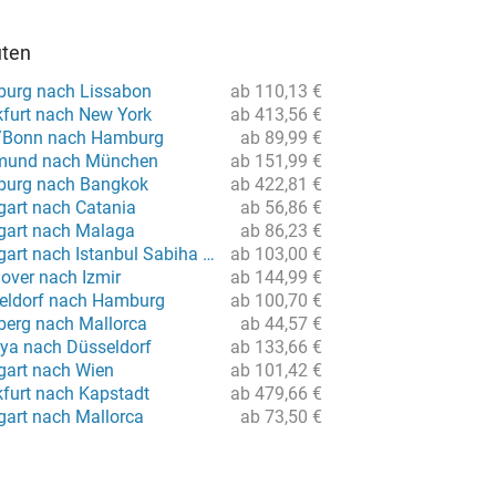
uten
burg nach Lissabon
ab 110,13 €
kfurt nach New York
ab 413,56 €
n/Bonn nach Hamburg
ab 89,99 €
tmund nach München
ab 151,99 €
burg nach Bangkok
ab 422,81 €
gart nach Catania
ab 56,86 €
tgart nach Malaga
ab 86,23 €
Flug von Stuttgart nach Istanbul Sabiha Gökcen
ab 103,00 €
over nach Izmir
ab 144,99 €
eldorf nach Hamburg
ab 100,70 €
berg nach Mallorca
ab 44,57 €
lya nach Düsseldorf
ab 133,66 €
tgart nach Wien
ab 101,42 €
kfurt nach Kapstadt
ab 479,66 €
gart nach Mallorca
ab 73,50 €