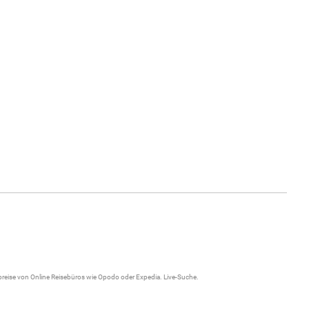
gpreise von Online Reisebüros wie Opodo oder Expedia.
Live-Suche
.