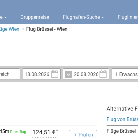
ge
Gruppenreise
Flughafen-Suche
Fluglini
lüge Wien
Flug Brüssel - Wien
Alternative 
Flug von Brüs
*
Flüge Brüssel
 45m
124,51 €
Direktflug
Prüfen