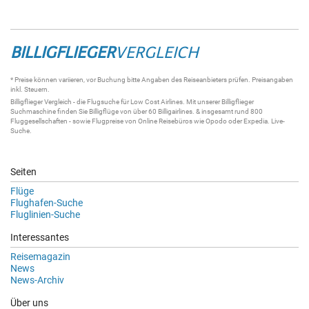
BILLIGFLIEGER
VERGLEICH
* Preise können variieren, vor Buchung bitte Angaben des Reiseanbieters prüfen. Preisangaben
inkl. Steuern.
Billigflieger
Vergleich - die
Flugsuche
für Low Cost Airlines. Mit unserer
Billigflieger
Suchmaschine
finden Sie
Billigflüge
von über 60
Billigairlines
. & insgesamt rund 800
Fluggesellschaften - sowie Flugpreise von Online Reisebüros wie Opodo oder Expedia.
Live-
Suche
.
Seiten
Flüge
Flughafen-Suche
Fluglinien-Suche
Interessantes
Reisemagazin
News
News-Archiv
Über uns