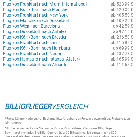
Flug von Frankfurt nach Miami International
ab 523,99 €
Flug von Köln/Bonn nach München
ab 120,06 €
Flug von Frankfurt nach New York
ab 405,50 €
Flug von München nach Düsseldorf
ab 109,26 €
Flug von Wien nach Barcelona
ab 42,59 €
Flug von Düsseldorf nach Antalya
ab 97,16 €
Flug von Köln/Bonn nach Dresden
ab 236,50 €
Flug von Frankfurt nach Izmir
ab 115,85 €
Flug von Köln/Bonn nach Hamburg
ab 89,99 €
Flug von Frankfurt nach Nador
ab 187,78 €
Flug von Hamburg nach Istanbul Atatürk
ab 165,99 €
Flug von Düsseldorf nach Alicante
ab 111,67 €
BILLIGFLIEGER
VERGLEICH
* Preise können variieren, vor Buchung bitte Angaben des Reiseanbieters prüfen. Preisangaben
inkl. Steuern.
Billigflieger
Vergleich - die
Flugsuche
für Low Cost Airlines. Mit unserer
Billigflieger
Suchmaschine
finden Sie
Billigflüge
von über 60
Billigairlines
. & insgesamt rund 800
Fluggesellschaften - sowie Flugpreise von Online Reisebüros wie Opodo oder Expedia.
Live-