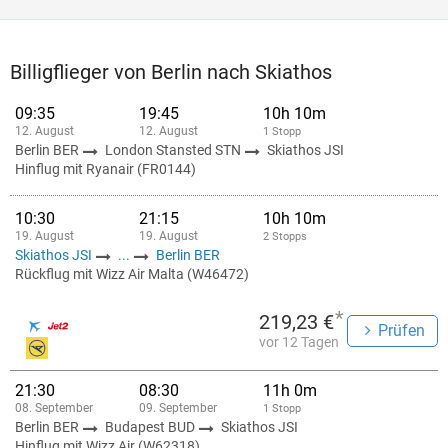
Billigflieger von Berlin nach Skiathos
09:35
19:45
10h 10m
12. August
12. August
1 Stopp
Berlin BER
London Stansted STN
Skiathos JSI
Hinflug mit Ryanair (FR0144)
10:30
21:15
10h 10m
19. August
19. August
2 Stopps
Skiathos JSI
...
Berlin BER
Rückflug mit Wizz Air Malta (W46472)
*
219,23 €
Prüfen
vor 12 Tagen
21:30
08:30
11h 0m
08. September
09. September
1 Stopp
Berlin BER
Budapest BUD
Skiathos JSI
Hinflug mit Wizz Air (W62318)