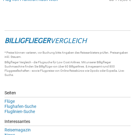
BILLIGFLIEGER
VERGLEICH
* Preise können variieren, vor Buchung bitte Angaben des Reiseanbieters prüfen. Preisangaben
inkl. Steuern.
Billigflieger
Vergleich - die
Flugsuche
für Low Cost Airlines. Mit unserer
Billigflieger
Suchmaschine
finden Sie
Billigflüge
von über 60
Billigairlines
. & insgesamt rund 800
Fluggesellschaften - sowie Flugpreise von Online Reisebüros wie Opodo oder Expedia.
Live-
Suche
.
Seiten
Flüge
Flughafen-Suche
Fluglinien-Suche
Interessantes
Reisemagazin