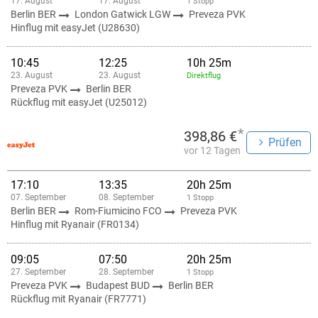
17. August
17. August
1 Stopp
Berlin BER
London Gatwick LGW
Preveza PVK
Hinflug mit easyJet (U28630)
10:45
12:25
10h 25m
23. August
23. August
Direktflug
Preveza PVK
Berlin BER
Rückflug mit easyJet (U25012)
*
398,86 €
Prüfen
vor 12 Tagen
17:10
13:35
20h 25m
07. September
08. September
1 Stopp
Berlin BER
Rom-Fiumicino FCO
Preveza PVK
Hinflug mit Ryanair (FR0134)
09:05
07:50
20h 25m
27. September
28. September
1 Stopp
Preveza PVK
Budapest BUD
Berlin BER
Rückflug mit Ryanair (FR7771)