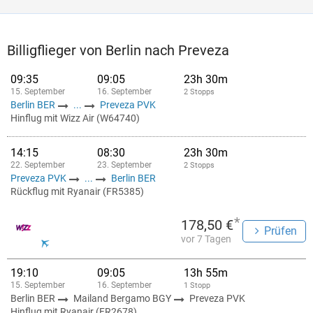
Billigflieger von Berlin nach Preveza
09:35
09:05
23h 30m
15. September
16. September
2 Stopps
Berlin BER
...
Preveza PVK
Hinflug mit Wizz Air (W64740)
14:15
08:30
23h 30m
22. September
23. September
2 Stopps
Preveza PVK
...
Berlin BER
Rückflug mit Ryanair (FR5385)
*
178,50 €
Prüfen
vor 7 Tagen
19:10
09:05
13h 55m
15. September
16. September
1 Stopp
Berlin BER
Mailand Bergamo BGY
Preveza PVK
Hinflug mit Ryanair (FR2678)