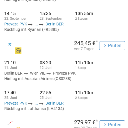
14:15
15:35
13h 55m
22. September
23. September
2 Stopps
Preveza PVK
...
Berlin BER
Rückflug mit Ryanair (FR5385)
*
245,45 €
Prüfen
vor 7 Tagen
21:10
08:20
11h 10m
11. Juni
12. Juni
1 Stopp
Berlin BER
Wien VIE
Preveza PVK
Hinflug mit Austrian Airlines (OS0238)
17:40
22:55
11h 10m
25. Juni
25. Juni
2 Stopps
Preveza PVK
...
Berlin BER
Rückflug mit Lufthansa (LH4134)
*
279,97 €
Prüfen