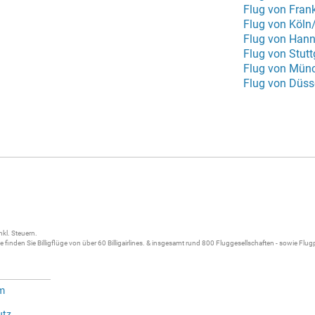
Flug von Fran
Flug von Köln
Flug von Hann
Flug von Stut
Flug von Mün
Flug von Düss
nkl. Steuern.
ne
finden Sie
Billigflüge
von über 60
Billigairlines
. & insgesamt rund 800 Fluggesellschaften - sowie Flu
m
utz