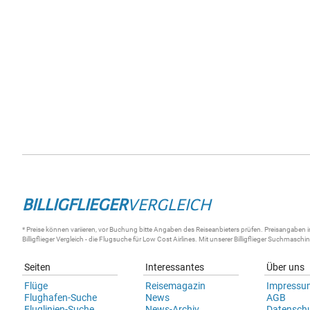
BILLIGFLIEGER
VERGLEICH
* Preise können variieren, vor Buchung bitte Angaben des Reiseanbieters prüfen. Preisangaben i
Billigflieger
Vergleich - die
Flugsuche
für Low Cost Airlines. Mit unserer
Billigflieger Suchmaschi
Seiten
Interessantes
Über uns
Flüge
Reisemagazin
Impressu
Flughafen-Suche
News
AGB
Fluglinien-Suche
News-Archiv
Datensch