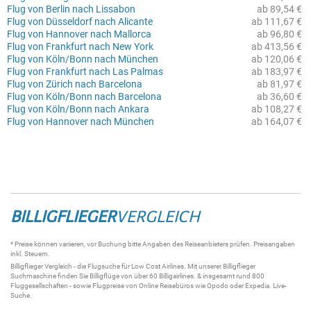
Flug von Berlin nach Lissabon
ab 89,54 €
Flug von Düsseldorf nach Alicante
ab 111,67 €
Flug von Hannover nach Mallorca
ab 96,80 €
Flug von Frankfurt nach New York
ab 413,56 €
Flug von Köln/Bonn nach München
ab 120,06 €
Flug von Frankfurt nach Las Palmas
ab 183,97 €
Flug von Zürich nach Barcelona
ab 81,97 €
Flug von Köln/Bonn nach Barcelona
ab 36,60 €
Flug von Köln/Bonn nach Ankara
ab 108,27 €
Flug von Hannover nach München
ab 164,07 €
BILLIGFLIEGER
VERGLEICH
* Preise können variieren, vor Buchung bitte Angaben des Reiseanbieters prüfen. Preisangaben
inkl. Steuern.
Billigflieger
Vergleich - die
Flugsuche
für Low Cost Airlines. Mit unserer
Billigflieger
Suchmaschine
finden Sie
Billigflüge
von über 60
Billigairlines
. & insgesamt rund 800
Fluggesellschaften - sowie Flugpreise von Online Reisebüros wie Opodo oder Expedia.
Live-
Suche
.