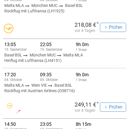
04. Oktober
04. Oktober
1 Stopp
Malta MLA
München MUC
Basel BSL
Rückflug mit Lufthansa (LH1925)
*
218,08 €
Prüfen
vor 4 Tagen
13:05
22:05
9h 0m
19. September
19. September
1 Stopp
Basel BSL
München MUC
Malta MLA
Hinflug mit Lufthansa (LH4151)
17:20
09:35
9h 0m
04. Oktober
05. Oktober
1 Stopp
Malta MLA
Wien VIE
Basel BSL
Rückflug mit Austrian Airlines (OS8716)
*
249,11 €
Prüfen
vor 4 Tagen
14:50
23:05
8h 15m