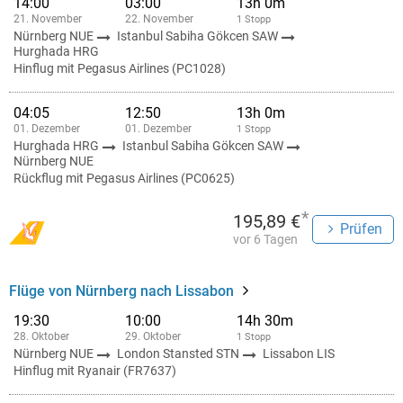
14:00
03:00
13h 0m
21. November
22. November
1 Stopp
Nürnberg NUE
Istanbul Sabiha Gökcen SAW
Hurghada HRG
Hinflug mit Pegasus Airlines (PC1028)
04:05
12:50
13h 0m
01. Dezember
01. Dezember
1 Stopp
Hurghada HRG
Istanbul Sabiha Gökcen SAW
Nürnberg NUE
Rückflug mit Pegasus Airlines (PC0625)
*
195,89 €
Prüfen
vor 6 Tagen
Flüge von Nürnberg nach Lissabon
19:30
10:00
14h 30m
28. Oktober
29. Oktober
1 Stopp
Nürnberg NUE
London Stansted STN
Lissabon LIS
Hinflug mit Ryanair (FR7637)