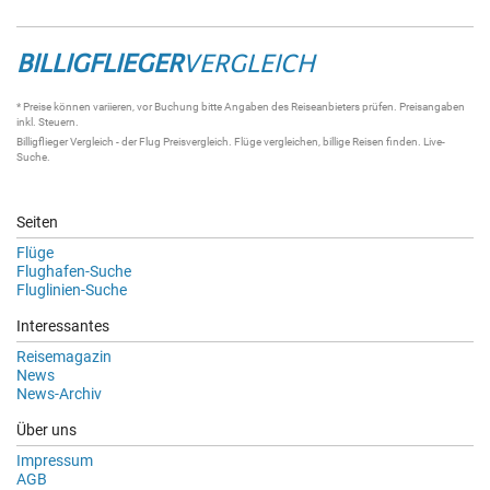
BILLIGFLIEGER
VERGLEICH
* Preise können variieren, vor Buchung bitte Angaben des Reiseanbieters prüfen. Preisangaben
inkl. Steuern.
Billigflieger Vergleich
- der
Flug Preisvergleich
.
Flüge vergleichen
, billige
Reisen
finden.
Live-
Suche
.
Seiten
Flüge
Flughafen-Suche
Fluglinien-Suche
Interessantes
Reisemagazin
News
News-Archiv
Über uns
Impressum
AGB