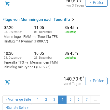
60,50 €
Prüfen
vor 3 Tagen
Flüge von Memmingen nach Teneriffa
07:20
11:05
3h 45m
08. Dezember
08. Dezember
Direktflug
Memmingen FMM
Teneriffa TFS
Hinflug mit Ryanair (FR0977)
10:30
16:05
3h 45m
23. Dezember
23. Dezember
Direktflug
Teneriffa TFS
Memmingen FMM
Rückflug mit Ryanair (FR0976)
*
140,70 €
Prüfen
vor 6 Tagen
« Vorherige Seite
1
2
3
4
5
6
7
...
Nächste Seite »