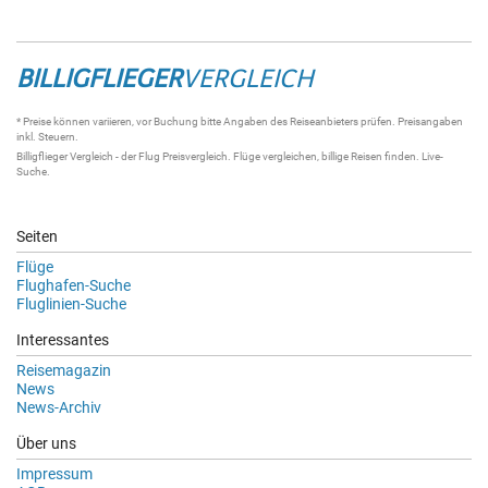
BILLIGFLIEGER
VERGLEICH
* Preise können variieren, vor Buchung bitte Angaben des Reiseanbieters prüfen. Preisangaben
inkl. Steuern.
Billigflieger Vergleich
- der
Flug Preisvergleich
.
Flüge vergleichen
, billige
Reisen
finden.
Live-
Suche
.
Seiten
Flüge
Flughafen-Suche
Fluglinien-Suche
Interessantes
Reisemagazin
News
News-Archiv
Über uns
Impressum