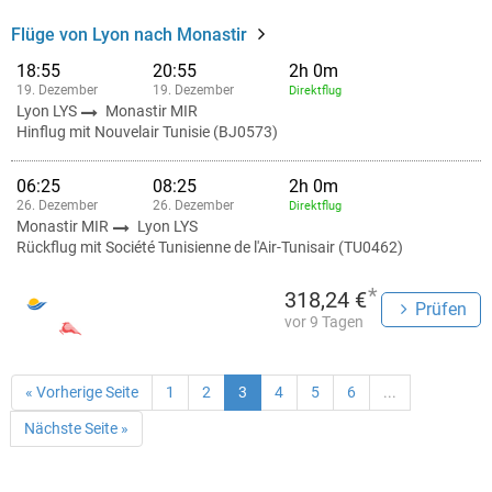
Flüge von Lyon nach Monastir
18:55
20:55
2h 0m
19. Dezember
19. Dezember
Direktflug
Lyon LYS
Monastir MIR
Hinflug mit Nouvelair Tunisie (BJ0573)
06:25
08:25
2h 0m
26. Dezember
26. Dezember
Direktflug
Monastir MIR
Lyon LYS
Rückflug mit Société Tunisienne de l'Air-Tunisair (TU0462)
*
318,24 €
Prüfen
vor 9 Tagen
« Vorherige Seite
1
2
3
4
5
6
...
Nächste Seite »