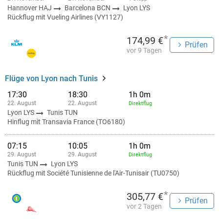
Hannover HAJ
Barcelona BCN
Lyon LYS
Rückflug mit Vueling Airlines (VY1127)
*
174,99 €
Prüfen
vor 9 Tagen
Flüge von Lyon nach Tunis
17:30
18:30
1h 0m
22. August
22. August
Direktflug
Lyon LYS
Tunis TUN
Hinflug mit Transavia France (TO6180)
07:15
10:05
1h 0m
29. August
29. August
Direktflug
Tunis TUN
Lyon LYS
Rückflug mit Société Tunisienne de l'Air-Tunisair (TU0750)
*
305,77 €
Prüfen
vor 2 Tagen