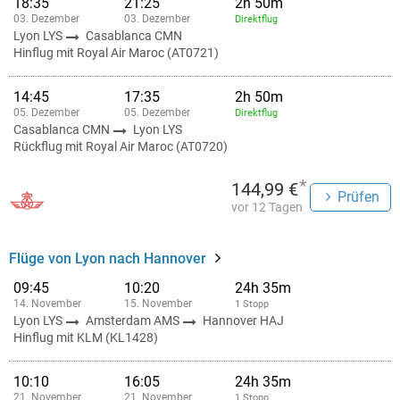
18:35
21:25
2h 50m
03. Dezember
03. Dezember
Direktflug
Lyon LYS
Casablanca CMN
Hinflug mit Royal Air Maroc (AT0721)
14:45
17:35
2h 50m
05. Dezember
05. Dezember
Direktflug
Casablanca CMN
Lyon LYS
Rückflug mit Royal Air Maroc (AT0720)
*
144,99 €
Prüfen
vor 12 Tagen
Flüge von Lyon nach Hannover
09:45
10:20
24h 35m
14. November
15. November
1 Stopp
Lyon LYS
Amsterdam AMS
Hannover HAJ
Hinflug mit KLM (KL1428)
10:10
16:05
24h 35m
21. November
21. November
1 Stopp