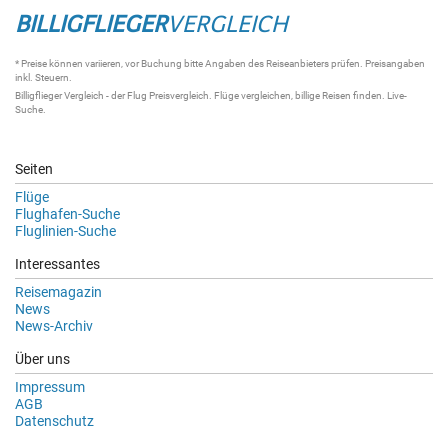
BILLIGFLIEGER
VERGLEICH
* Preise können variieren, vor Buchung bitte Angaben des Reiseanbieters prüfen. Preisangaben
inkl. Steuern.
Billigflieger Vergleich
- der
Flug Preisvergleich
.
Flüge vergleichen
, billige
Reisen
finden.
Live-
Suche
.
Seiten
Flüge
Flughafen-Suche
Fluglinien-Suche
Interessantes
Reisemagazin
News
News-Archiv
Über uns
Impressum
AGB
Datenschutz