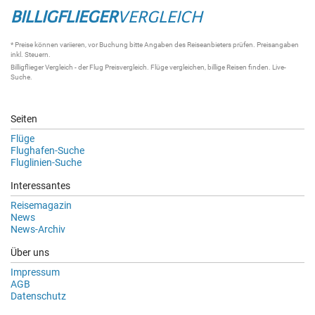
BILLIGFLIEGER
VERGLEICH
* Preise können variieren, vor Buchung bitte Angaben des Reiseanbieters prüfen. Preisangaben
inkl. Steuern.
Billigflieger Vergleich
- der
Flug Preisvergleich
.
Flüge vergleichen
, billige
Reisen
finden.
Live-
Suche
.
Seiten
Flüge
Flughafen-Suche
Fluglinien-Suche
Interessantes
Reisemagazin
News
News-Archiv
Über uns
Impressum
AGB
Datenschutz