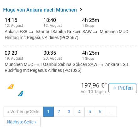
Flüge von Ankara nach München
14:15
18:40
4h 25m
12. August
12. August
1 Stopp
Ankara ESB
Istanbul Sabiha Gökcen SAW
München MUC
Hinflug mit Pegasus Airlines (PC2667)
09:20
00:35
4h 25m
19. August
20. August
1 Stopp
München MUC
Istanbul Sabiha Gökcen SAW
Ankara ESB
Rückflug mit Pegasus Airlines (PC1026)
*
197,96 €
Prüfen
vor 10 Tagen
« Vorherige Seite
1
2
3
4
5
6
...
Nächste Seite »