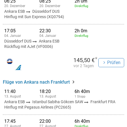
06:25
08:25
2h 0m
20. Dezember
20. Dezember
Direktflug
Ankara ESB
Düsseldorf DUS
Hinflug mit Sun Express (XQ0794)
17:05
22:30
2h 0m
04. Januar
04. Januar
Direktflug
Düsseldorf DUS
Ankara ESB
Rückflug mit AJet (VF0006)
*
145,50 €
Prüfen
vor 2 Tagen
Flüge von Ankara nach Frankfurt
11:40
18:20
6h 40m
13. August
13. August
1 Stopp
Ankara ESB
Istanbul Sabiha Gökcen SAW
Frankfurt FRA
Hinflug mit Pegasus Airlines (PC2665)
17:45
22:00
6h 40m
27. August
27. August
Direktflug